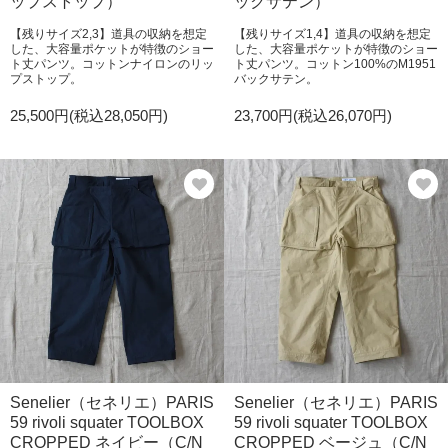
ップストップ）
ックサテン）
【残りサイズ2,3】道具の収納を想定
【残りサイズ1,4】道具の収納を想定
した、大容量ポケットが特徴のショー
した、大容量ポケットが特徴のショー
ト丈パンツ。コットンナイロンのリッ
ト丈パンツ。コットン100%のM1951
プストップ。
バックサテン。
25,500円(税込28,050円)
23,700円(税込26,070円)
Senelier（セネリエ）PARIS
Senelier（セネリエ）PARIS
59 rivoli squater TOOLBOX
59 rivoli squater TOOLBOX
CROPPED ネイビー（C/N
CROPPED ベージュ（C/N