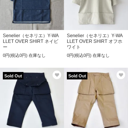
Senelier（セネリエ）Y-WA
Senelier（セネリエ）Y-WA
LLET OVER SHIRT ネイビ
LLET OVER SHIRT オフホ
ー
ワイト
0円(税込0円)
在庫なし
0円(税込0円)
在庫なし
Sold Out
Sold Out