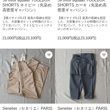
59 rivoli squater TOOLBOX
59 rivoli squater TOOLBOX
SHORTS ネイビー（先染め
SHORTS カーキ（先染め高
高密度ギャバジン）
密度ギャバジン）
【残りサイズ0,2】道具の収納を想定
【残りサイズ0,1】道具の収納を想定
した、大容量ポケットが特徴のクロッ
した、大容量ポケットが特徴のクロッ
プド丈パンツ。ライトなコットンナイ
プド丈パンツ。ライトなコットンナイ
ロンのギャバジン。
ロンのギャバジン。
21,000円(税込23,100円)
21,000円(税込23,100円)
Senelier（セネリエ）PARIS
Senelier（セネリエ）PARIS