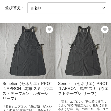
並び替え：
Senelier（セネリエ）PROT
Senelier（セネリエ）PROT
-1 APRON - 馬布 スミ（ウエ
-1 APRON - 馬布 スミ（ウエ
ストテープ&ショルダー/オ
ストテープ/オリーブ）
リーブ）
「着る」エプロン。“身に着ける”とい
うより“着る”感覚に近い、包み込まれ
「着る」エプロン。“身に着ける”とい
るような唯一無二のホールド感。ユニ
うより“着る”感覚に近い、包み込まれ