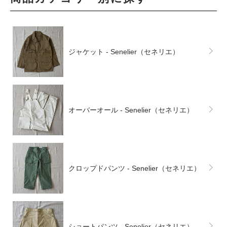
ジャケット - Senelier（セネリエ）
オーバーオール - Senelier（セネリエ）
クロップドパンツ - Senelier（セネリエ）
ショートパンツ - Senelier（セネリエ）