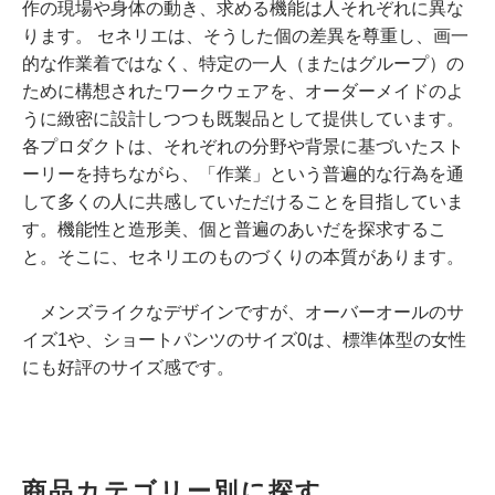
作の現場や身体の動き、求める機能は人それぞれに異な
ります。 セネリエは、そうした個の差異を尊重し、画一
的な作業着ではなく、特定の一人（またはグループ）の
ために構想されたワークウェアを、オーダーメイドのよ
うに緻密に設計しつつも既製品として提供しています。
各プロダクトは、それぞれの分野や背景に基づいたスト
ーリーを持ちながら、「作業」という普遍的な行為を通
して多くの人に共感していただけることを目指していま
す。機能性と造形美、個と普遍のあいだを探求するこ
と。そこに、セネリエのものづくりの本質があります。
メンズライクなデザインですが、オーバーオールのサ
イズ1や、ショートパンツのサイズ0は、標準体型の女性
にも好評のサイズ感です。
商品カテゴリー別に探す