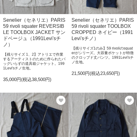
Senelier（セネリエ）PARIS
Senelier（セネリエ）PARIS
59 rivoli squater REVERSIB
59 rivoli squater TOOLBOX
LE TOOLBOX JACKET サン
CROPPED ネイビー（1991
ドベージュ（1991Levi'sチ
Levi'sチノ）
ノ）
【残りサイズ1のみ】59 rivoliのsquat
erがシリーズ。大容量ポケットが特徴
【残りサイズ 1、2】アトリエで作業
のクロップド丈パンツ。1991Levi'sチ
するアーティストのために作られたバ
ノ生地。
ッグいらずの道具箱ジャケット。199
1Levi'sチノ生地。
21,500円(税込23,650円)
35,000円(税込38,500円)