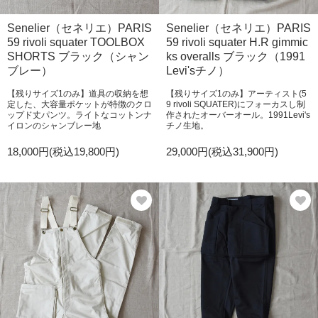
Senelier（セネリエ）PARIS
Senelier（セネリエ）PARIS
59 rivoli squater TOOLBOX
59 rivoli squater H.R gimmic
SHORTS ブラック（シャン
ks overalls ブラック（1991
ブレー）
Levi'sチノ）
【残りサイズ1のみ】道具の収納を想
【残りサイズ1のみ】アーティスト(5
定した、大容量ポケットが特徴のクロ
9 rivoli SQUATER)にフォーカスし制
ップド丈パンツ。ライトなコットンナ
作されたオーバーオール。1991Levi's
イロンのシャンブレー地
チノ生地。
18,000円(税込19,800円)
29,000円(税込31,900円)