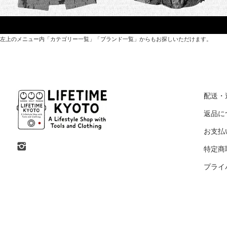
左上のメニュー内「カテゴリー一覧」「ブランド一覧」からもお探しいただけます。
世界各国から直接輸入した日用品や園芸道具、
オリジナルを含むファッションアイテムが中心の
配送・
京都・紫野にあるライフスタイルショップです。
返品に
お支払
京都府京都市北区紫野上築山町21（1階と2階）
特定商
営業時間 / 12:00 - 18:00
プライ
定休日 / 水・日曜
7月・8月の第一・第三水曜日は営業しています
SHOP INFO