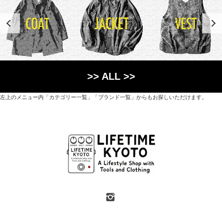
>> ALL >>
左上のメニュー内「カテゴリー一覧」「ブランド一覧」からもお探しいただけます。
世界各国から直接輸入した日用品や園芸道具、
オリジナルを含むファッションアイテムが中心の
京都・紫野にあるライフスタイルショップです。
京都府京都市北区紫野上築山町21（1階と2階）
営業時間 / 12:00 - 18:00
定休日 / 水・日曜
7月・8月の第一・第三水曜日は営業しています