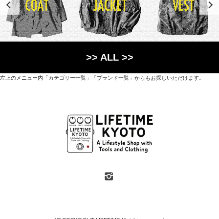
>> ALL >>
左上のメニュー内「カテゴリー一覧」「ブランド一覧」からもお探しいただけます。
世界各国から直接輸入した日用品や園芸道具、
オリジナルを含むファッションアイテムが中心の
京都・紫野にあるライフスタイルショップです。
京都府京都市北区紫野上築山町21（1階と2階）
営業時間 / 12:00 - 18:00
定休日 / 水・日曜
7月・8月の第一・第三水曜日は営業しています
SHOP INFO