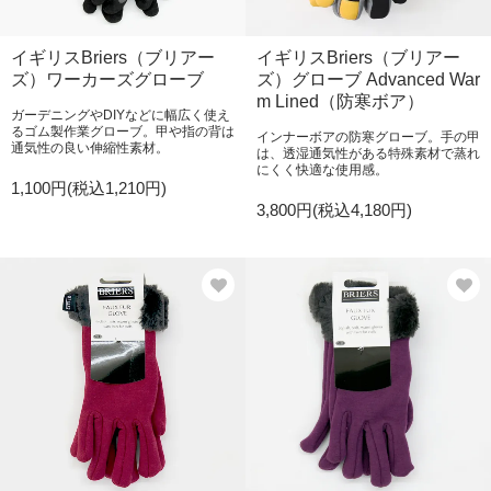
イギリスBriers（ブリアー
イギリスBriers（ブリアー
ズ）ワーカーズグローブ
ズ）グローブ Advanced War
m Lined（防寒ボア）
ガーデニングやDIYなどに幅広く使え
るゴム製作業グローブ。甲や指の背は
インナーボアの防寒グローブ。手の甲
通気性の良い伸縮性素材。
は、透湿通気性がある特殊素材で蒸れ
にくく快適な使用感。
1,100円(税込1,210円)
3,800円(税込4,180円)