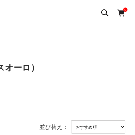
0
（スオーロ）
並び替え：