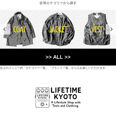
全36カテゴリーから探す
>> ALL >>
左上のメニュー内「カテゴリー一覧」「ブランド一覧」からもお探しいただけます。
世界各国から直接輸入した日用品や園芸道具、
オリジナルを含むファッションアイテムが中心の
京都・紫野にあるライフスタイルショップです。
京都府京都市北区紫野上築山町21（1階と2階）
営業時間 / 12:00 - 18:00