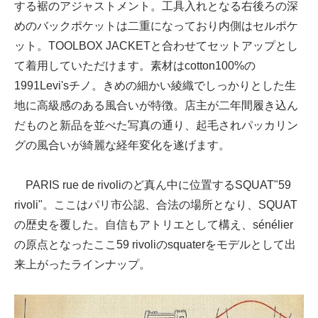
する裾のアジャストメント。工具入れとなる右後ろの深
めのバックポケットは二重になっており内側はセルポケ
ット。TOOLBOX JACKETと合わせてセットアップとし
て着用していただけます。素材はcotton100%の
1991Levi'sチノ。きめの細かい綾織でしっかりとした生
地に高級感のある風合いが特徴。店主が二年間履き込ん
だものと新品を並べた写真の通り、起毛されパッカリン
グの風合いが綺麗な経年変化を遂げます。
PARIS rue de rivoliのど真ん中に位置するSQUAT"59
rivoli"。ここはパリ市公認、合法の場所となり、SQUAT
の歴史を覆した。自信もアトリエとして構え、sénélier
の原点となったここ59 rivoliのsquaterをモデルとして出
来上がったラインナップ。