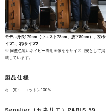
モデル身長179cm（ウエスト78cm、股下80cm）、左/サ
イズ1、右/サイズ2
※ 同型色違いネイビー着用画像ををサイズ目安として掲
載しています。
製品仕様
材 質： コットン100％
Senelier（セネリエ）PARIS 59