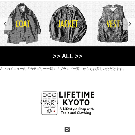
>> ALL >>
左上のメニュー内「カテゴリー一覧」「ブランド一覧」からもお探しいただけます。
世界各国から直接輸入した日用品や園芸道具、
オリジナルを含むファッションアイテムが中心の
京都・紫野にあるライフスタイルショップです。
京都府京都市北区紫野上築山町21（1階と2階）
営業時間 / 12:00 - 18:00
定休日 / 水・日曜
7月・8月の第一・第三水曜日は営業しています