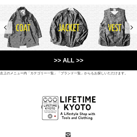
>> ALL >>
左上のメニュー内「カテゴリー一覧」「ブランド一覧」からもお探しいただけます。
世界各国から直接輸入した日用品や園芸道具、
オリジナルを含むファッションアイテムが中心の
京都・紫野にあるライフスタイルショップです。
京都府京都市北区紫野上築山町21（1階と2階）
営業時間 / 12:00 - 18:00
定休日 / 水・日曜