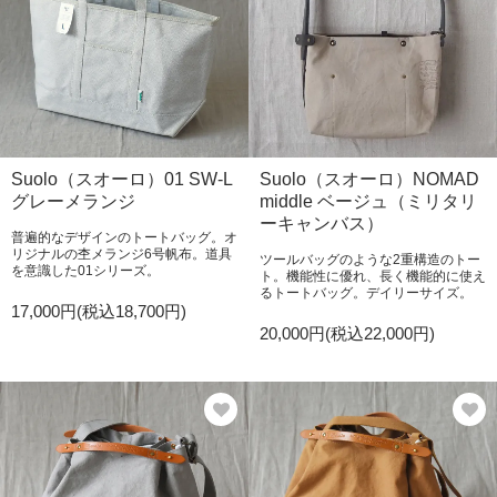
Suolo（スオーロ）01 SW-L
Suolo（スオーロ）NOMAD
グレーメランジ
middle ベージュ（ミリタリ
ーキャンバス）
普遍的なデザインのトートバッグ。オ
リジナルの杢メランジ6号帆布。道具
ツールバッグのような2重構造のトー
を意識した01シリーズ。
ト。機能性に優れ、長く機能的に使え
るトートバッグ。デイリーサイズ。
17,000円(税込18,700円)
20,000円(税込22,000円)