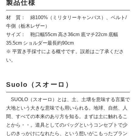
製品仕様
材 質： 綿100%（ミリタリーキャンバス）、ベルト/
牛側（栃木レザー）
サイズ： 鞄口幅55cm 高さ36cm 底マチ22cm 底幅
35.5cm ショルダー最長約90cm
※ 平置き手採寸による概寸です。誤差はご了承くださ
い。
Suolo（スオーロ）
SUOLO（スオーロ）とは、土、土壌を意味する言葉で
大地という大きな意味でも用いられる。地球、自然、人
間、すべての本来のあり方を知る。まずは土に触れるこ
とから・・。道具としてのバッグというコンセプトで少
しのきっかけになれたら、という想いがこもったブラン