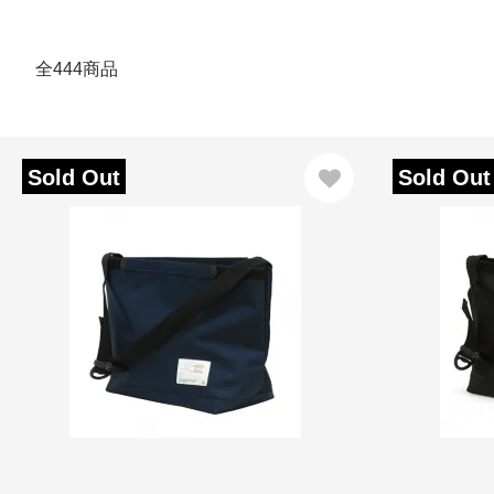
全444商品
Sold Out
Sold Out