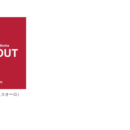
o（スオーロ）