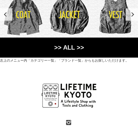
>> ALL >>
左上のメニュー内「カテゴリー一覧」「ブランド一覧」からもお探しいただけます。
世界各国から直接輸入した日用品や園芸道具、
オリジナルを含むファッションアイテムが中心の
京都・紫野にあるライフスタイルショップです。
京都府京都市北区紫野上築山町21（1階と2階）
営業時間 / 12:00 - 18:00
定休日 / 水・日曜
7月・8月の第一・第三水曜日は営業しています