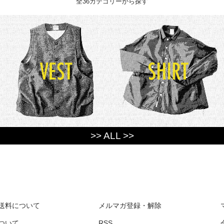
全36カテゴリーから探す
>> ALL >>
送料について
メルマガ登録・解除
ついて
RSS