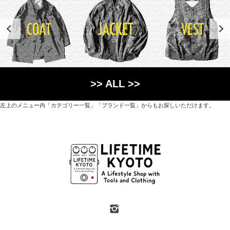
>> ALL >>
左上のメニュー内「カテゴリー一覧」「ブランド一覧」からもお探しいただけます。
世界各国から直接輸入した日用品や園芸道具、
オリジナルを含むファッションアイテムが中心の
京都・紫野にあるライフスタイルショップです。
京都府京都市北区紫野上築山町21（1階と2階）
営業時間 / 12:00 - 18:00
定休日 / 水・日曜
7月・8月の第一・第三水曜日は営業しています