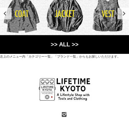
>> ALL >>
左上のメニュー内「カテゴリー一覧」「ブランド一覧」からもお探しいただけます。
世界各国から直接輸入した日用品や園芸道具、
オリジナルを含むファッションアイテムが中心の
京都・紫野にあるライフスタイルショップです。
京都府京都市北区紫野上築山町21（1階と2階）
営業時間 / 12:00 - 18:00
定休日 / 水・日曜
7月・8月の第一・第三水曜日は営業しています