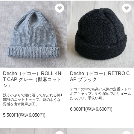
Decho（デコー）ROLL KNI
Decho（デコー）RETRO C
T CAP グレー（擬麻コット
AP ブラック
ン）
デコーの中でも高い人気の定番レトロ
ボアキャップ。やや深めでボリューム
浅く小ぶりで頭に沿ってかぶれる綿1
たっぷり。手洗い可。
00%のニットキャップ。麻のような
質感を出す擬麻加工。
6,000円(税込6,600円)
5,500円(税込6,050円)