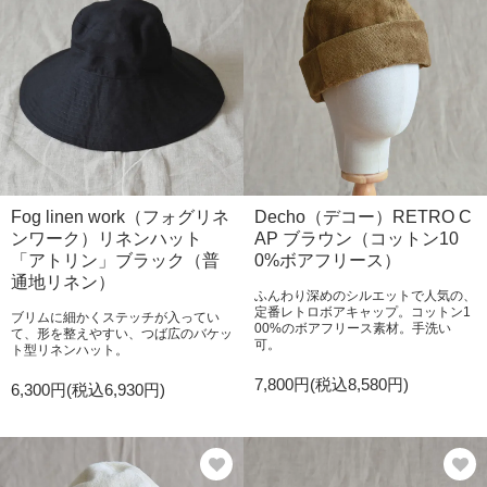
Fog linen work（フォグリネ
Decho（デコー）RETRO C
ンワーク）リネンハット
AP ブラウン（コットン10
「アトリン」ブラック（普
0%ボアフリース）
通地リネン）
ふんわり深めのシルエットで人気の、
定番レトロボアキャップ。コットン1
ブリムに細かくステッチが入ってい
00%のボアフリース素材。手洗い
て、形を整えやすい、つば広のバケッ
可。
ト型リネンハット。
7,800円(税込8,580円)
6,300円(税込6,930円)