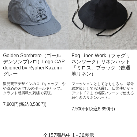
Golden Sombrero（ゴール
Fog Linen Work（フォグリ
デンソンブレロ）Logo CAP
ネンワーク）リネンハット
deigned by Ryohei Kazumi
「ミロス」ブラック（普通
グレー
地リネン）
数見亮平デザインのロゴキャップ。や
ファッションとしてはもちろん、紫外
や浅めの6パネルのボールキャップ。
線対策としても活躍し、日常使いから
クラフト感満載の刺繍で表現。
アウトドアまで幅広いシーンで使える
紐付きのリネンハット。
7,800円(税込8,580円)
7,900円(税込8,690円)
全
157
商品中
1 - 36
表示