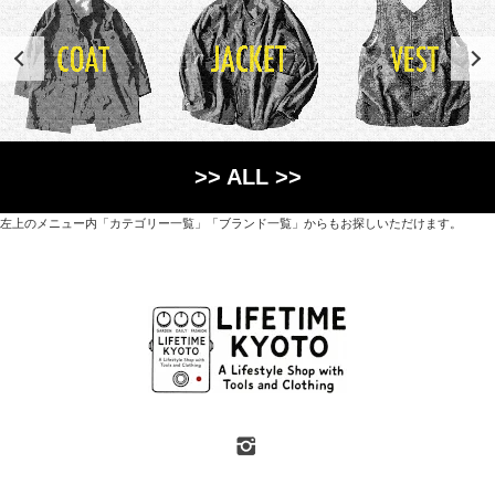
>> ALL >>
左上のメニュー内「カテゴリー一覧」「ブランド一覧」からもお探しいただけます。
世界各国から直接輸入した日用品や園芸道具、
オリジナルを含むファッションアイテムが中心の
京都・紫野にあるライフスタイルショップです。
京都府京都市北区紫野上築山町21（1階と2階）
営業時間 / 12:00 - 18:00
定休日 / 水・日曜
7月・8月の第一・第三水曜日は営業しています