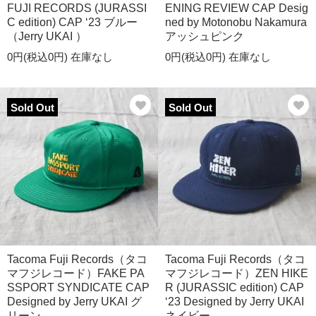
FUJI RECORDS (JURASSI
ENING REVIEW CAP Desig
C edition) CAP ‘23 ブルー
ned by Motonobu Nakamura
（Jerry UKAI ）
アッシュピンク
0円(税込0円)
在庫なし
0円(税込0円)
在庫なし
Sold Out
Sold Out
Tacoma Fuji Records（タコ
Tacoma Fuji Records（タコ
マフジレコード）FAKE PA
マフジレコード）ZEN HIKE
SSPORT SYNDICATE CAP
R (JURASSIC edition) CAP
Designed by Jerry UKAI グ
‘23 Designed by Jerry UKAI
リーン
ネイビー