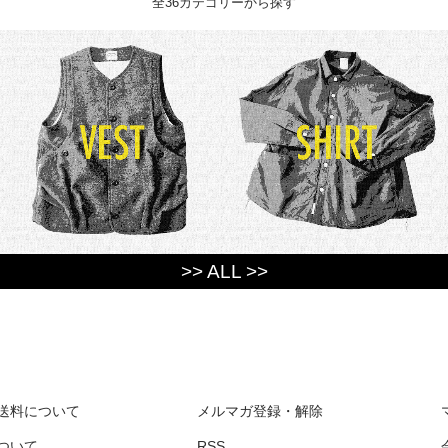
全36カテゴリーから探す
>> ALL >>
送料について
メルマガ登録・解除
ついて
RSS