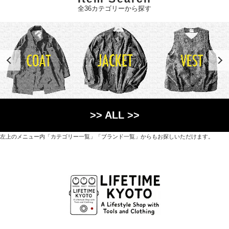
全36カテゴリーから探す
>> ALL >>
左上のメニュー内「カテゴリー一覧」「ブランド一覧」からもお探しいただけます。
世界各国から直接輸入した日用品や園芸道具、
オリジナルを含むファッションアイテムが中心の
京都・紫野にあるライフスタイルショップです。
京都府京都市北区紫野上築山町21（1階と2階）
営業時間 / 12:00 - 18:00