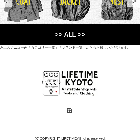
>> ALL >>
左上のメニュー内「カテゴリー一覧」「ブランド一覧」からもお探しいただけます。
世界各国から直接輸入した日用品や園芸道具、
オリジナルを含むファッションアイテムが中心の
京都・紫野にあるライフスタイルショップです。
京都府京都市北区紫野上築山町21（1階と2階）
営業時間 / 12:00 - 18:00
定休日 / 水・日曜
7月・8月の第一・第三水曜日は営業しています
SHOP INFO
(C)COPYRIGHT LIFETIME All rights reserved.