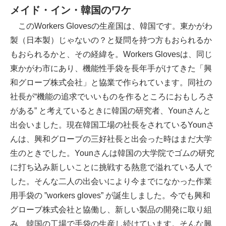
メイド・イン・韓国のワケ
このWorkers Glovesの生産国は、韓国です。東かがわ
製（日本製）じゃないの？と疑問を持つ方もおられるか
もおられるかと、その経緯を。Workers Glovesは、同じ
東かがわ市にあり、機能性手袋を⾧年手がけてきた「興
和グローブ株式会社」と協業で作られています。同社の
社長が“機能の追求でいいものを作るところにおもしろさ
がある” と考えているときに韓国の研究者、Younさんと
出会いました。現在韓国工場の社長をされているYounさ
んは、興和グローブの三好社長と出会った時はまだ大学
生のときでした。Younさんは韓国の大学院でゴムの研究
に打ち込み新しいことに挑戦する熱意で溢れている人で
した。そんな二人の出会いにより今までになかった作業
用手袋の ”workers gloves” が誕生しました。今でも興和
グローブ株式会社と協働し、新しい製品の開発に取り組
み、韓国の工場で手袋の生産し続けています。そんな興