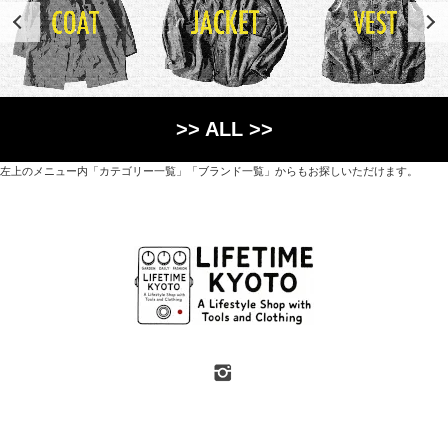
>> ALL >>
左上のメニュー内「カテゴリー一覧」「ブランド一覧」からもお探しいただけます。
世界各国から直接輸入した日用品や園芸道具、
オリジナルを含むファッションアイテムが中心の
京都・紫野にあるライフスタイルショップです。
京都府京都市北区紫野上築山町21（1階と2階）
営業時間 / 12:00 - 18:00
定休日 / 水・日曜
7月・8月の第一・第三水曜日は営業しています
SHOP INFO