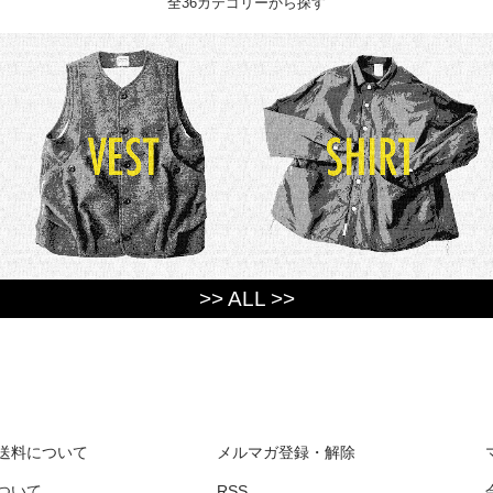
全36カテゴリーから探す
>> ALL >>
送料について
メルマガ登録・解除
ついて
RSS