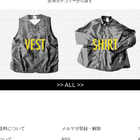
全36カテゴリーから探す
>> ALL >>
送料について
メルマガ登録・解除
ついて
RSS