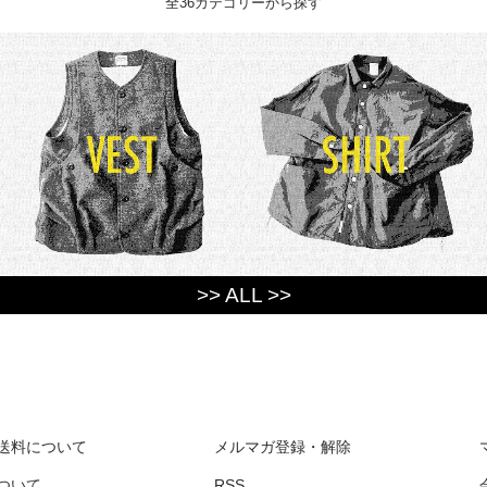
全36カテゴリーから探す
>> ALL >>
送料について
メルマガ登録・解除
ついて
RSS