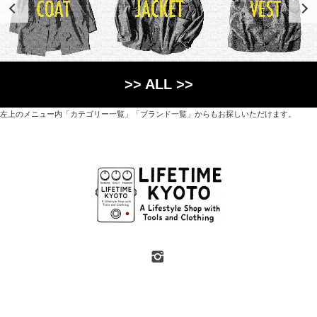
>> ALL >>
左上のメニュー内「カテゴリー一覧」「ブランド一覧」からもお探しいただけます。
世界各国から直接輸入した日用品や園芸道具、
オリジナルを含むファッションアイテムが中心の
京都・紫野にあるライフスタイルショップです。
京都府京都市北区紫野上築山町21（1階と2階）
営業時間 / 12:00 - 18:00
定休日 / 水・日曜
7月・8月の第一・第三水曜日は営業しています
SHOP INFO