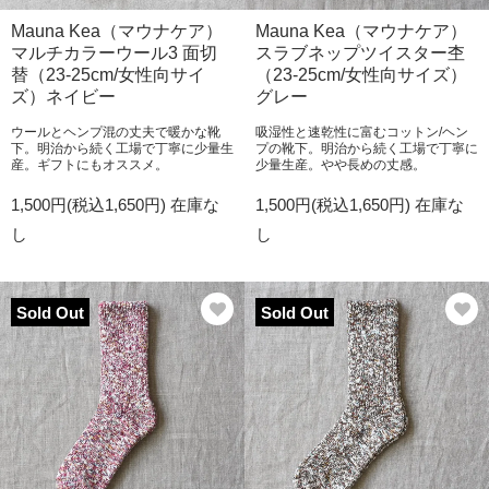
Mauna Kea（マウナケア）
Mauna Kea（マウナケア）
マルチカラーウール3 面切
スラブネップツイスター杢
替（23-25cm/女性向サイ
（23-25cm/女性向サイズ）
ズ）ネイビー
グレー
ウールとヘンプ混の丈夫で暖かな靴
吸湿性と速乾性に富むコットン/ヘン
下。明治から続く工場で丁寧に少量生
プの靴下。明治から続く工場で丁寧に
産。ギフトにもオススメ。
少量生産。やや長めの丈感。
1,500円(税込1,650円)
在庫な
1,500円(税込1,650円)
在庫な
し
し
Sold Out
Sold Out