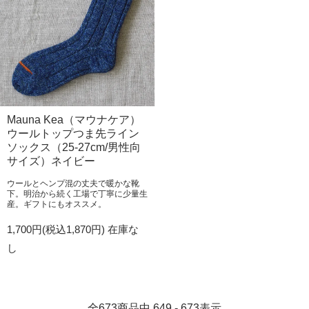
Mauna Kea（マウナケア）
ウールトップつま先ライン
ソックス（25-27cm/男性向
サイズ）ネイビー
ウールとヘンプ混の丈夫で暖かな靴
下。明治から続く工場で丁寧に少量生
産。ギフトにもオススメ。
1,700円(税込1,870円)
在庫な
し
全
673
商品中
649 - 673
表示