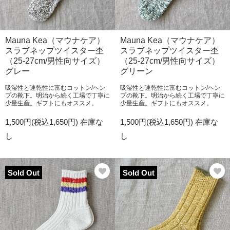
Mauna Kea（マウナケア）
Mauna Kea（マウナケア）
スラブネップツイスター杢
スラブネップツイスター杢
（25-27cm/男性向サイズ）
（25-27cm/男性向サイズ）
グレー
グリーン
吸湿性と速乾性に富むコットン/ヘン
吸湿性と速乾性に富むコットン/ヘン
プの靴下。明治から続く工場で丁寧に
プの靴下。明治から続く工場で丁寧に
少量生産。ギフトにもオススメ。
少量生産。ギフトにもオススメ。
1,500円(税込1,650円)
在庫な
1,500円(税込1,650円)
在庫な
し
し
Sold Out
Sold Out