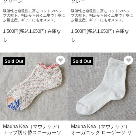
グリーン
グレー
吸湿性と速乾性に富むコットン/ヘン
吸湿性と速乾性に富むコットン/ヘン
プの靴下。明治から続く工場で丁寧に
プの靴下。明治から続く工場で丁寧に
少量生産。ギフトにもオススメ。
少量生産。ギフトにもオススメ。
1,500円(税込1,650円)
在庫な
1,500円(税込1,650円)
在庫な
し
し
Sold Out
Sold Out
Mauna Kea（マウナケア）
Mauna Kea（マウナケア）
トップ切り替スニーカーソ
オーガニック ローゲージ リ