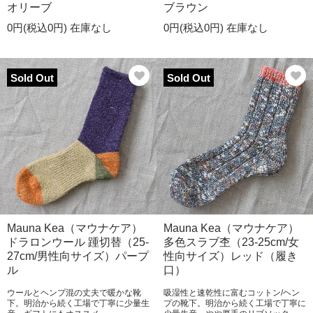
オリーブ
ブラウン
0円(税込0円)
在庫なし
0円(税込0円)
在庫なし
Sold Out
Sold Out
Mauna Kea（マウナケア）
Mauna Kea（マウナケア）
ドラロンウール 踵切替（25-
多色スラブ杢（23-25cm/女
27cm/男性向サイズ）パープ
性向サイズ）レッド（履き
ル
口）
ウールとヘンプ混の丈夫で暖かな靴
吸湿性と速乾性に富むコットン/ヘン
下。明治から続く工場で丁寧に少量生
プの靴下。明治から続く工場で丁寧に