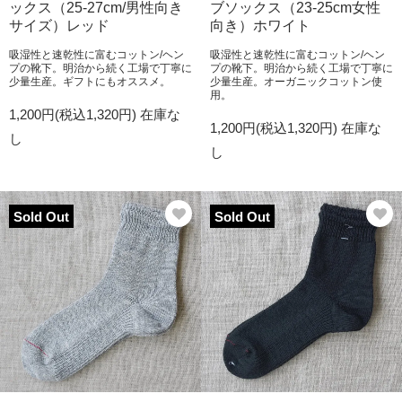
ックス（25-27cm/男性向き
ブソックス（23-25cm女性
サイズ）レッド
向き）ホワイト
吸湿性と速乾性に富むコットン/ヘン
吸湿性と速乾性に富むコットン/ヘン
プの靴下。明治から続く工場で丁寧に
プの靴下。明治から続く工場で丁寧に
少量生産。ギフトにもオススメ。
少量生産。オーガニックコットン使
用。
1,200円(税込1,320円)
在庫な
1,200円(税込1,320円)
在庫な
し
し
Sold Out
Sold Out