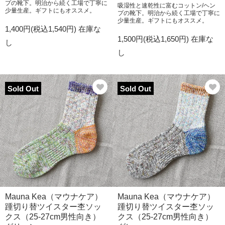
プの靴下。明治から続く工場で丁寧に
吸湿性と速乾性に富むコットン/ヘン
少量生産。ギフトにもオススメ。
プの靴下。明治から続く工場で丁寧に
少量生産。ギフトにもオススメ。
1,400円(税込1,540円)
在庫な
1,500円(税込1,650円)
在庫な
し
し
Sold Out
Sold Out
Mauna Kea（マウナケア）
Mauna Kea（マウナケア）
踵切り替ツイスター杢ソッ
踵切り替ツイスター杢ソッ
クス（25-27cm男性向き）
クス（25-27cm男性向き）