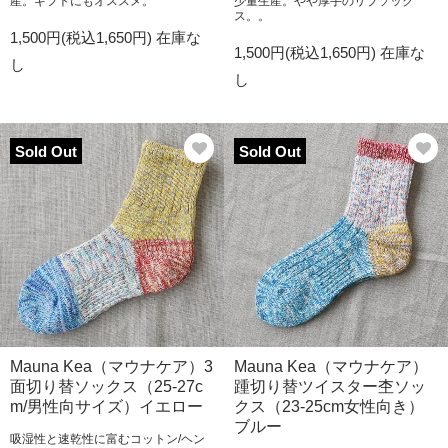
産。ギフトにもオススメ。
少量生産。やや厚手のリブソック
ス。。
1,500円(税込1,650円)
在庫な
1,500円(税込1,650円)
在庫な
し
し
Sold Out
Sold Out
Mauna Kea（マウナケア）3
Mauna Kea（マウナケア）
面切り替ソックス（25-27c
踵切り替ツイスター杢ソッ
m/男性向サイズ）イエロー
クス（23-25cm女性向き）
ブルー
吸湿性と速乾性に富むコットン/ヘン