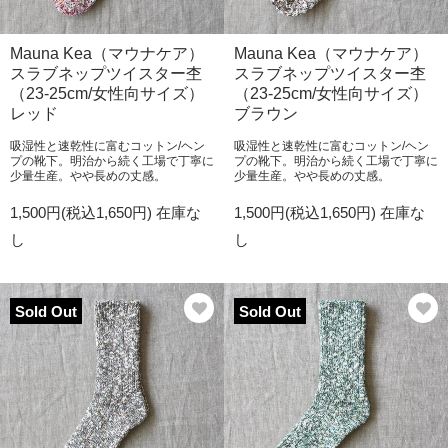
Mauna Kea（マウナケア）
Mauna Kea（マウナケア）
スラブネップツイスター杢
スラブネップツイスター杢
（23-25cm/女性向サイズ）
（23-25cm/女性向サイズ）
レッド
ブラウン
吸湿性と速乾性に富むコットン/ヘン
吸湿性と速乾性に富むコットン/ヘン
プの靴下。明治から続く工場で丁寧に
プの靴下。明治から続く工場で丁寧に
少量生産。やや長めの丈感。
少量生産。やや長めの丈感。
1,500円(税込1,650円)
在庫な
1,500円(税込1,650円)
在庫な
し
し
Sold Out
Sold Out