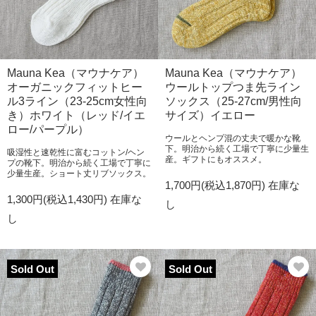
Mauna Kea（マウナケア）
Mauna Kea（マウナケア）
オーガニックフィットヒー
ウールトップつま先ライン
ル3ライン（23-25cm女性向
ソックス（25-27cm/男性向
き）ホワイト（レッド/イエ
サイズ）イエロー
ロー/パープル）
ウールとヘンプ混の丈夫で暖かな靴
下。明治から続く工場で丁寧に少量生
吸湿性と速乾性に富むコットン/ヘン
産。ギフトにもオススメ。
プの靴下。明治から続く工場で丁寧に
少量生産。ショート丈リブソックス。
1,700円(税込1,870円)
在庫な
1,300円(税込1,430円)
在庫な
し
し
Sold Out
Sold Out