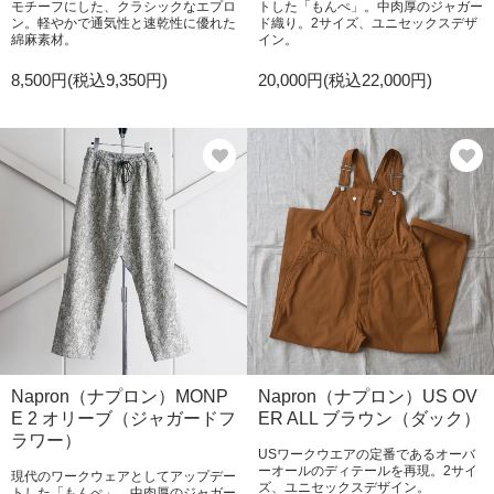
モチーフにした、クラシックなエプロ
トした「もんぺ」。中肉厚のジャガー
ン。軽やかで通気性と速乾性に優れた
ド織り。2サイズ、ユニセックスデザ
綿麻素材。
イン。
8,500円(税込9,350円)
20,000円(税込22,000円)
Napron（ナプロン）MONP
Napron（ナプロン）US OV
E 2 オリーブ（ジャガードフ
ER ALL ブラウン（ダック）
ラワー）
USワークウエアの定番であるオーバ
ーオールのディテールを再現。2サイ
現代のワークウェアとしてアップデー
ズ、ユニセックスデザイン。
トした「もんぺ」。中肉厚のジャガー