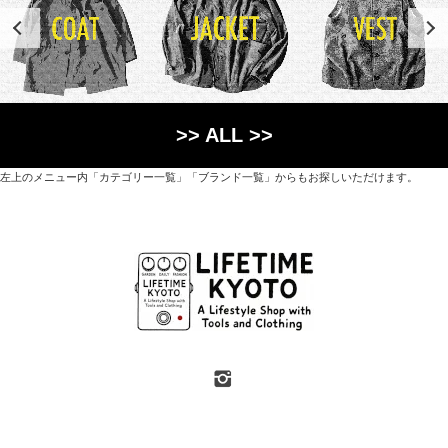
>> ALL >>
左上のメニュー内「カテゴリー一覧」「ブランド一覧」からもお探しいただけます。
世界各国から直接輸入した日用品や園芸道具、
オリジナルを含むファッションアイテムが中心の
京都・紫野にあるライフスタイルショップです。
京都府京都市北区紫野上築山町21（1階と2階）
営業時間 / 12:00 - 18:00
定休日 / 水・日曜
7月・8月の第一・第三水曜日は営業しています
SHOP INFO