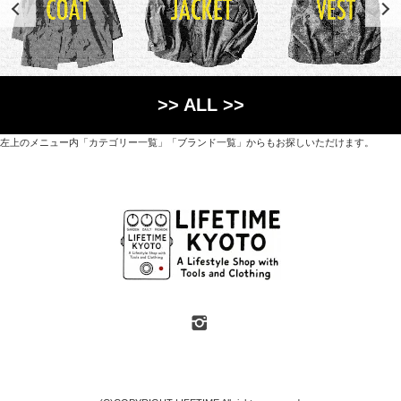
>> ALL >>
左上のメニュー内「カテゴリー一覧」「ブランド一覧」からもお探しいただけます。
世界各国から直接輸入した日用品や園芸道具、
オリジナルを含むファッションアイテムが中心の
京都・紫野にあるライフスタイルショップです。
京都府京都市北区紫野上築山町21（1階と2階）
営業時間 / 12:00 - 18:00
定休日 / 水・日曜
7月・8月の第一・第三水曜日は営業しています
SHOP INFO