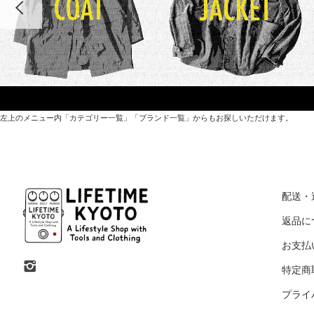
左上のメニュー内「カテゴリー一覧」「ブランド一覧」からもお探しいただけます。
世界各国から直接輸入した日用品や園芸道具、
オリジナルを含むファッションアイテムが中心の
配送・
京都・紫野にあるライフスタイルショップです。
返品に
お支払
京都府京都市北区紫野上築山町21（1階と2階）
特定商
営業時間 / 12:00 - 18:00
プライ
定休日 / 水・日曜