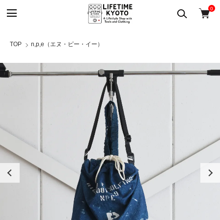
0
TOP
n,p,e（エヌ・ピー・イー）