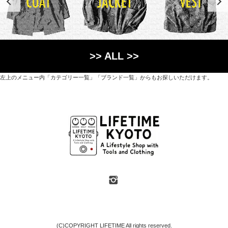
>> ALL >>
左上のメニュー内「カテゴリー一覧」「ブランド一覧」からもお探しいただけます。
世界各国から直接輸入した日用品や園芸道具、
オリジナルを含むファッションアイテムが中心の
京都・紫野にあるライフスタイルショップです。
京都府京都市北区紫野上築山町21（1階と2階）
営業時間 / 12:00 - 18:00
定休日 / 水・日曜
7月・8月の第一・第三水曜日は営業しています
SHOP INFO
(C)COPYRIGHT LIFETIME All rights reserved.