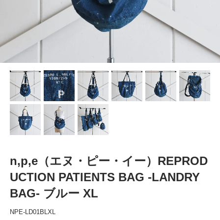
n,p,e（エヌ・ピー・イー）REPROD
UCTION PATIENTS BAG -LANDRY
BAG- ブルー XL
NPE-LD01BLXL