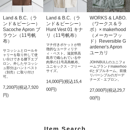
Land & B.C.（ラ
Land & B.C.（ラ
WORKS & LABO.
ンド＆ビーシー）
ンド＆ビーシー）
（ワークス＆ラ
Sacoche Apron ブ
Hunt Vest 01 キナ
ボ）× makerhood
ラウン（11号帆
リ（11号帆布）
（メーカーフッ
布）
ド）Reversible G
マチ付きポケットが特
ardener's Apron
徴的なユーティリテ
サコッシュとロールキ
ユーカリ
ィ・ベスト。滋賀県高
ャリーを取り外して使
島市で織られている中
い分けできる腰下エプ
肉厚の11号高島帆布。
JOHNBULLのユニフォ
ロン。外したサコッシ
ユニセックス・フリー
ームブランドmakerhoo
ュ部分はハントベスト
サイズ。
dとダブルネーム。前後
（別売）に取り付け
リバーシブルのガーデ
可。
ナーズ・エプロン。
14,000円(税込15,4
7,200円(税込7,920
00円)
27,000円(税込29,7
円)
00円)
Item Search