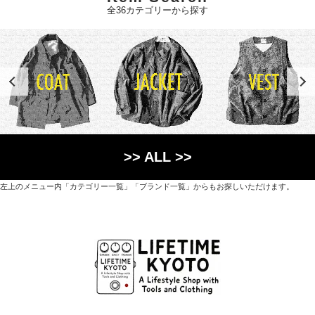
全36カテゴリーから探す
>> ALL >>
左上のメニュー内「カテゴリー一覧」「ブランド一覧」からもお探しいただけます。
世界各国から直接輸入した日用品や園芸道具、
オリジナルを含むファッションアイテムが中心の
京都・紫野にあるライフスタイルショップです。
京都府京都市北区紫野上築山町21（1階と2階）
営業時間 / 12:00 - 18:00