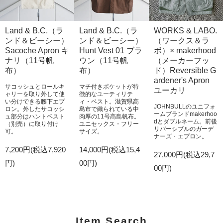
Land & B.C.（ラ
Land & B.C.（ラ
WORKS & LABO.
ンド＆ビーシー）
ンド＆ビーシー）
（ワークス＆ラ
Sacoche Apron キ
Hunt Vest 01 ブラ
ボ）× makerhood
ナリ（11号帆
ウン（11号帆
（メーカーフッ
布）
布）
ド）Reversible G
ardener's Apron
サコッシュとロールキ
マチ付きポケットが特
ユーカリ
ャリーを取り外して使
徴的なユーティリテ
い分けできる腰下エプ
ィ・ベスト。滋賀県高
JOHNBULLのユニフォ
ロン。外したサコッシ
島市で織られている中
ームブランドmakerhoo
ュ部分はハントベスト
肉厚の11号高島帆布。
dとダブルネーム。前後
（別売）に取り付け
ユニセックス・フリー
リバーシブルのガーデ
可。
サイズ。
ナーズ・エプロン。
7,200円(税込7,920
14,000円(税込15,4
27,000円(税込29,7
円)
00円)
00円)
Item Search