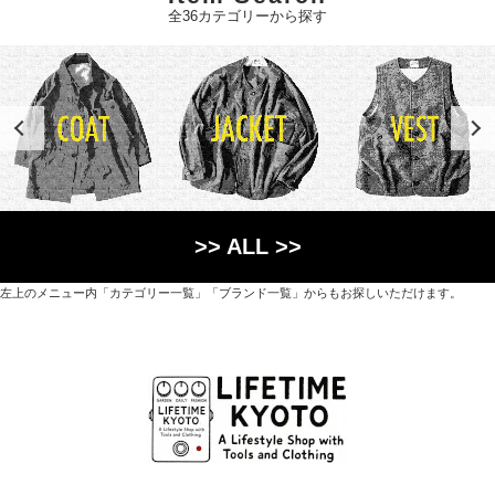
全36カテゴリーから探す
>> ALL >>
左上のメニュー内「カテゴリー一覧」「ブランド一覧」からもお探しいただけます。
世界各国から直接輸入した日用品や園芸道具、
オリジナルを含むファッションアイテムが中心の
京都・紫野にあるライフスタイルショップです。
京都府京都市北区紫野上築山町21（1階と2階）
営業時間 / 12:00 - 18:00