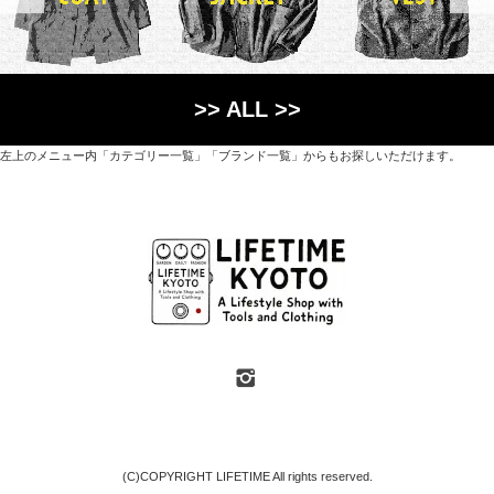
>> ALL >>
左上のメニュー内「カテゴリー一覧」「ブランド一覧」からもお探しいただけます。
世界各国から直接輸入した日用品や園芸道具、
オリジナルを含むファッションアイテムが中心の
京都・紫野にあるライフスタイルショップです。
京都府京都市北区紫野上築山町21（1階と2階）
営業時間 / 12:00 - 18:00
定休日 / 水・日曜
7月・8月の第一・第三水曜日は営業しています
SHOP INFO
(C)COPYRIGHT LIFETIME All rights reserved.