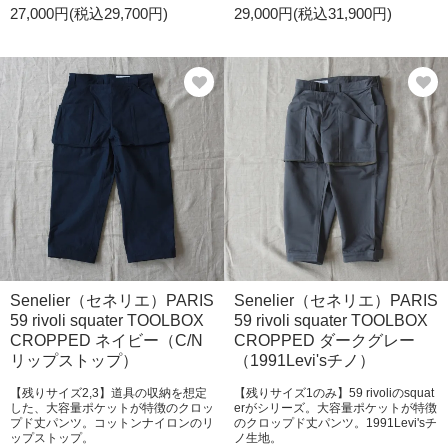
27,000円(税込29,700円)
29,000円(税込31,900円)
Senelier（セネリエ）PARIS
Senelier（セネリエ）PARIS
59 rivoli squater TOOLBOX
59 rivoli squater TOOLBOX
CROPPED ネイビー（C/N
CROPPED ダークグレー
リップストップ）
（1991Levi'sチノ）
【残りサイズ2,3】道具の収納を想定
【残りサイズ1のみ】59 rivoliのsquat
した、大容量ポケットが特徴のクロッ
erがシリーズ。大容量ポケットが特徴
プド丈パンツ。コットンナイロンのリ
のクロップド丈パンツ。1991Levi'sチ
ップストップ。
ノ生地。