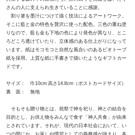
さんの人に支えられ生きていることに感謝。
割り箸を墨汁につけて描く技法によるアートワーク。
そこに藍と金の特色を贅沢に使った配色。三色の重ね塗
りなので、藍も金も下地の色により発色が異なり、とこ
ろどころ透けていたり、立体感のある仕上がりになって
います。紙はモコモコと自然な風合いのあるビオトープ
紙を採用。上質な紙に手書きで描いたようなギフトカー
ドです。
サイズ： 巾10cm 高さ14.8cm（ポストカードサイズ）
裏 面： 無地
そもそも贈り物とは、祝祭で神を祀り、神との結合を
目的とし、お供え物をみんなで食す「神人共食」が由来
とされています。それが、現代の日本社会において、い
つの間にか、お返しや慣習としての義務感が強まり、本