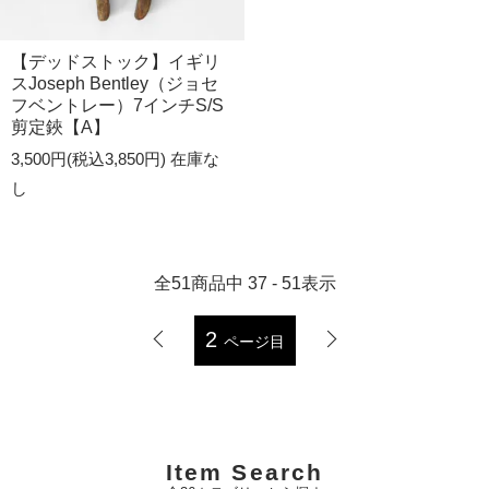
【デッドストック】イギリ
スJoseph Bentley（ジョセ
フベントレー）7インチS/S
剪定鋏【A】
3,500円(税込3,850円)
在庫な
し
全
51
商品中
37 - 51
表示
2
ページ目
Item Search