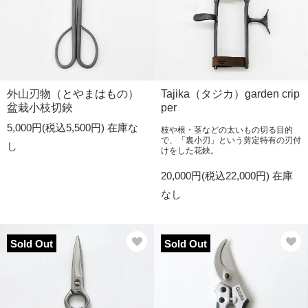
外山刃物（とやまはもの）
Tajika（タジカ）garden crip
盆栽小枝切鋏
per
5,000円(税込5,500円)
在庫な
枝や根・茎などの太いもの切る目的
で、「裏小刃」という剪定特有の刃付
し
けをした花鋏。
20,000円(税込22,000円)
在庫
なし
Sold Out
Sold Out