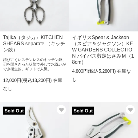
Tajika（タジカ）KITCHEN
イギリスSpear & Jackson
SHEARS separate （キッチ
（スピア＆ジャクソン）KE
ン鋏）
W GARDENS COLLECTIO
N バイパス剪定はさみＭ（1
錆びにくいステンレスのキッチン鋏。
8cm）
刃を開ききった状態で外して水洗いが
でき衛生的。ギフトで人気。
4,800円(税込5,280円)
在庫な
し
12,000円(税込13,200円)
在庫
なし
Sold Out
Sold Out