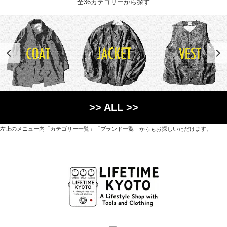
全36カテゴリーから探す
>> ALL >>
左上のメニュー内「カテゴリー一覧」「ブランド一覧」からもお探しいただけます。
世界各国から直接輸入した日用品や園芸道具、
オリジナルを含むファッションアイテムが中心の
京都・紫野にあるライフスタイルショップです。
京都府京都市北区紫野上築山町21（1階と2階）
営業時間 / 12:00 - 18:00