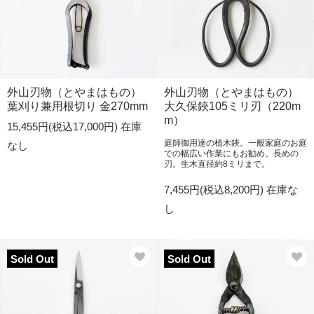
外山刃物（とやまはもの）
外山刃物（とやまはもの）
葉刈り兼用根切り 金270mm
大久保鋏105ミリ刃（220m
m）
15,455円(税込17,000円)
在庫
庭師御用達の植木鋏。一般家庭のお庭
なし
での幅広い作業にもお勧め。長めの
刃。生木直径約8ミリまで。
7,455円(税込8,200円)
在庫な
し
Sold Out
Sold Out