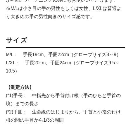
が可能。ガーデニング以外にもお使いいただけます。
※M/Lは小さ目の手の男性もしくは女性、L/XLは普通よ
り大きめの手の男性向きのサイズ感です。
サイズ
M/L： 手長19cm、手囲22cm（グローブサイズ8～9）
L/XL： 手長20cm、手囲24cm（グローブサイズ9.5～
10.5）
【測定方法】
(*1)手長： 中指先から手首付け根（手のひらと手首の
境）までの長さ
(*2)手囲： 生命線のはじまりから、手首と小指の付け
根の間の手首から1/3の周囲