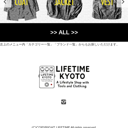
>> ALL >>
左上のメニュー内「カテゴリー一覧」「ブランド一覧」からもお探しいただけます。
世界各国から直接輸入した日用品や園芸道具、
オリジナルを含むファッションアイテムが中心の
京都・紫野にあるライフスタイルショップです。
京都府京都市北区紫野上築山町21（1階と2階）
営業時間 / 12:00 - 18:00
定休日 / 水・日曜
7月・8月の第一・第三水曜日は営業しています
SHOP INFO
(C)COPYRIGHT LIFETIME All rights reserved.