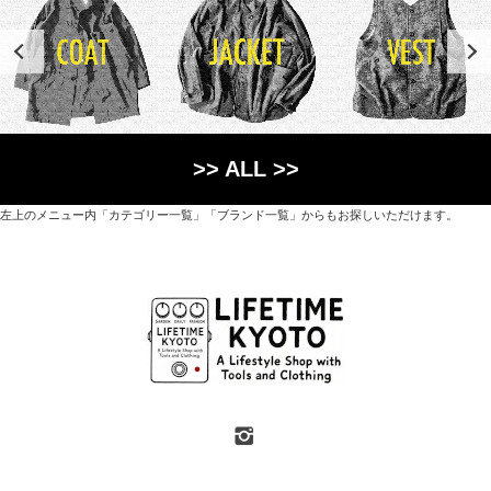
>> ALL >>
左上のメニュー内「カテゴリー一覧」「ブランド一覧」からもお探しいただけます。
世界各国から直接輸入した日用品や園芸道具、
オリジナルを含むファッションアイテムが中心の
京都・紫野にあるライフスタイルショップです。
京都府京都市北区紫野上築山町21（1階と2階）
営業時間 / 12:00 - 18:00
定休日 / 水・日曜
7月・8月の第一・第三水曜日は営業しています