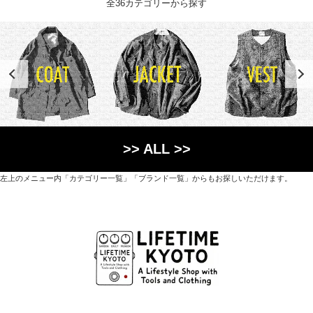
全36カテゴリーから探す
>> ALL >>
左上のメニュー内「カテゴリー一覧」「ブランド一覧」からもお探しいただけます。
世界各国から直接輸入した日用品や園芸道具、
オリジナルを含むファッションアイテムが中心の
京都・紫野にあるライフスタイルショップです。
京都府京都市北区紫野上築山町21（1階と2階）
営業時間 / 12:00 - 18:00