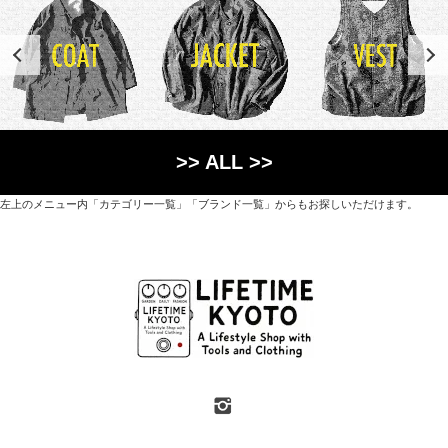
>> ALL >>
左上のメニュー内「カテゴリー一覧」「ブランド一覧」からもお探しいただけます。
世界各国から直接輸入した日用品や園芸道具、
オリジナルを含むファッションアイテムが中心の
京都・紫野にあるライフスタイルショップです。
京都府京都市北区紫野上築山町21（1階と2階）
営業時間 / 12:00 - 18:00
定休日 / 水・日曜
7月・8月の第一・第三水曜日は営業しています