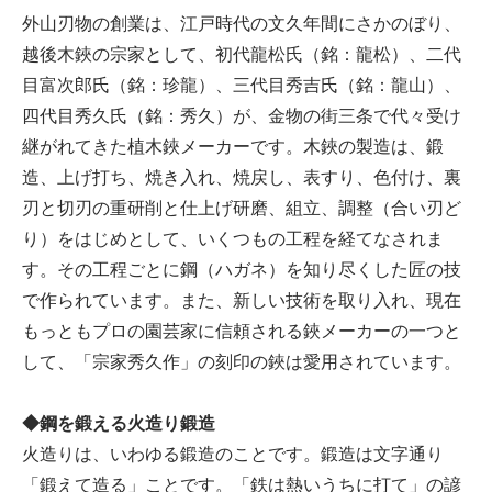
外山刃物の創業は、江戸時代の文久年間にさかのぼり、
越後木鋏の宗家として、初代龍松氏（銘：龍松）、二代
目富次郎氏（銘：珍龍）、三代目秀吉氏（銘：龍山）、
四代目秀久氏（銘：秀久）が、金物の街三条で代々受け
継がれてきた植木鋏メーカーです。木鋏の製造は、鍛
造、上げ打ち、焼き入れ、焼戻し、表すり、色付け、裏
刃と切刃の重研削と仕上げ研磨、組立、調整（合い刃ど
り）をはじめとして、いくつもの工程を経てなされま
す。その工程ごとに鋼（ハガネ）を知り尽くした匠の技
で作られています。また、新しい技術を取り入れ、現在
もっともプロの園芸家に信頼される鋏メーカーの一つと
して、「宗家秀久作」の刻印の鋏は愛用されています。
◆鋼を鍛える火造り鍛造
火造りは、いわゆる鍛造のことです。鍛造は文字通り
「鍛えて造る」ことです。「鉄は熱いうちに打て」の諺