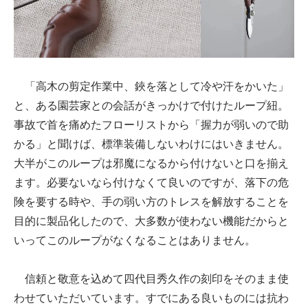
「高木の剪定作業中、鋏を落として冷や汗をかいた」
と、ある園芸家との会話がきっかけで付けたループ紐。
事故で首を痛めたフローリストから「握力が弱いので助
かる」と聞けば、標準装備しないわけにはいきません。
大半がこのループは邪魔になるから付けないと口を揃え
ます。必要ないなら付けなくて良いのですが、落下の危
険を要する時や、手の弱い方のトレスを解放することを
目的に製品化したので、大多数が使わない機能だからと
いってこのループがなくなることはありません。
信頼と敬意を込めて四代目秀久作の刻印をそのまま使
わせていただいています。すでにある良いものには抗わ