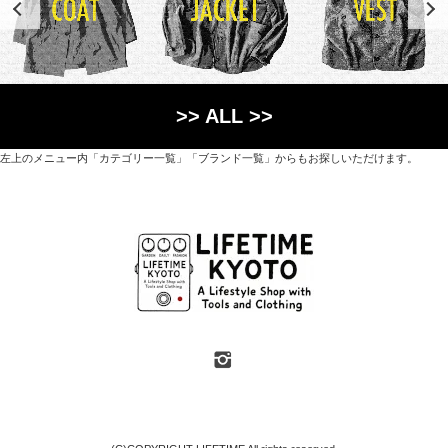
>> ALL >>
左上のメニュー内「カテゴリー一覧」「ブランド一覧」からもお探しいただけます。
世界各国から直接輸入した日用品や園芸道具、
オリジナルを含むファッションアイテムが中心の
京都・紫野にあるライフスタイルショップです。
京都府京都市北区紫野上築山町21（1階と2階）
営業時間 / 12:00 - 18:00
定休日 / 水・日曜
7月・8月の第一・第三水曜日は営業しています
SHOP INFO