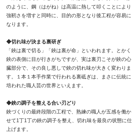
のように、鋼（はがね）は高温に熱して叩くことにより
強靭さを増すと同時に、目的の形となり後工程が容易に
なります。
◆切れ味が決まる裏研ぎ
「鋏は裏で切る」「鋏は裏が命」といわれます。とかく
鋏の表側に目が行きがちですが、実は裏刃こそが鋏の心
臓部分で、その良し悪しで鋏の切れ味が大きく変わりま
す。１本１本手作業で行われる裏砥ぎは、まさに伝統に
培われた職人芸の世界といえます。
◆鋏の調子を整える合い刃どり
鋏づくりの最終段階の工程で、熟練の職人が五感を働か
せて1丁1丁の鋏の調子を整え、切れ味を最良の状態に仕
上げます。