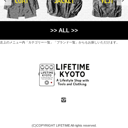
>> ALL >>
左上のメニュー内「カテゴリー一覧」「ブランド一覧」からもお探しいただけます。
世界各国から直接輸入した日用品や園芸道具、
オリジナルを含むファッションアイテムが中心の
京都・紫野にあるライフスタイルショップです。
京都府京都市北区紫野上築山町21（1階と2階）
営業時間 / 12:00 - 18:00
定休日 / 水・日曜
7月・8月の第一・第三水曜日は営業しています
SHOP INFO
(C)COPYRIGHT LIFETIME All rights reserved.