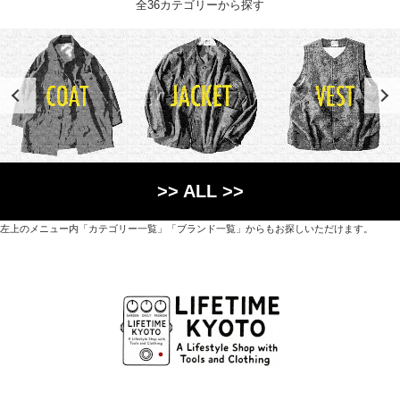
全36カテゴリーから探す
>> ALL >>
左上のメニュー内「カテゴリー一覧」「ブランド一覧」からもお探しいただけます。
世界各国から直接輸入した日用品や園芸道具、
オリジナルを含むファッションアイテムが中心の
京都・紫野にあるライフスタイルショップです。
京都府京都市北区紫野上築山町21（1階と2階）
営業時間 / 12:00 - 18:00