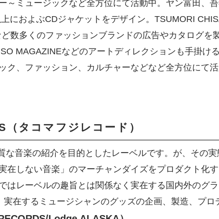
ュージックなど全方位にて活動中。ヤン富田、吾妻満良 & Th
枚以上におよぶCDジャケットをデザイン。TSUMORI CHISAT
ARDなど数多くのファッションブランドの広告やカタログを製作
ALYPSO MAGAZINEなどのアートディレクションも手掛
ック、ファッション、カルチャーなどなど全方位にて活
ORDS（タコマフジレコード）
DSは、良質な音楽の紹介を目的としたレーベルです。が、そ
実在しない音楽」のマーチャンダイズをプロダクト化す
ではレーベルの趣旨とは関係なく実在する国内外のグラ
、実在するミュージシャンのグッズの企画、製造、プロ
ECORDS/Lodge ALASKA）