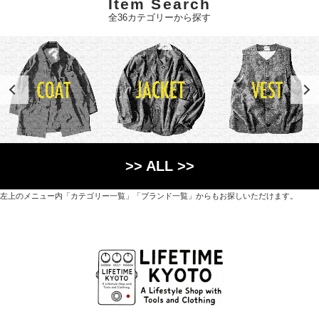
Item Search
全36カテゴリーから探す
>> ALL >>
左上のメニュー内「カテゴリー一覧」「ブランド一覧」からもお探しいただけます。
世界各国から直接輸入した日用品や園芸道具、
オリジナルを含むファッションアイテムが中心の
京都・紫野にあるライフスタイルショップです。
京都府京都市北区紫野上築山町21（1階と2階）
営業時間 / 12:00 - 18:00