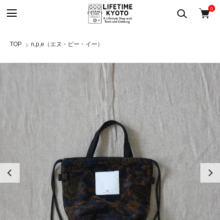
0
TOP
n,p,e（エヌ・ピー・イー）