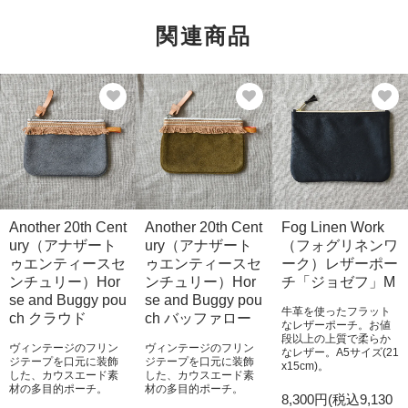
関連商品
Another 20th Cent
Another 20th Cent
Fog Linen Work
ury（アナザート
ury（アナザート
（フォグリネンワ
ゥエンティースセ
ゥエンティースセ
ーク）レザーポー
ンチュリー）Hor
ンチュリー）Hor
チ「ジョゼフ」M
se and Buggy pou
se and Buggy pou
牛革を使ったフラット
ch クラウド
ch バッファロー
なレザーポーチ。お値
段以上の上質で柔らか
ヴィンテージのフリン
ヴィンテージのフリン
なレザー。A5サイズ(21
ジテープを口元に装飾
ジテープを口元に装飾
x15cm)。
した、カウスエード素
した、カウスエード素
材の多目的ポーチ。
材の多目的ポーチ。
8,300円(税込9,130